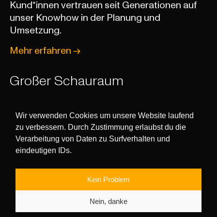
Kund*innen vertrauen seit Generationen auf
unser Knowhow in der Planung und
Umsetzung.
Mehr erfahren
Großer Schauraum
Besuchen Sie unseren großen Schauraum in
Wartberg an der Krems. Hier finden Sie alles
Wir verwenden Cookies um unsere Website laufend
für ihr Zuhause.
zu verbessern. Durch Zustimmung erlaubst du die
Verarbeitung von Daten zu Surfverhalten und
Infos zur Anfahrt
eindeutigen IDs.
Kein Problem
Nein, danke